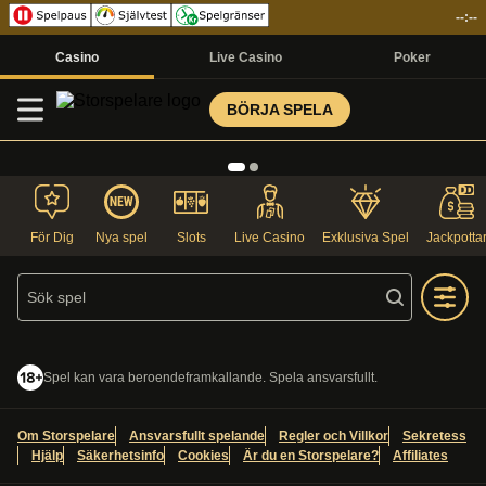
--:--
Casino
Live Casino
Poker
BÖRJA SPELA
För Dig
Nya spel
Slots
Live Casino
Exklusiva Spel
Jackpotta
Spel kan vara beroendeframkallande. Spela ansvarsfullt.
Om Storspelare
Ansvarsfullt spelande
Regler och Villkor
Sekretess
Hjälp
Säkerhetsinfo
Cookies
Är du en Storspelare?
Affiliates