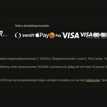
Säkra betalningsmetoder
imited (organisationsnummer C 109231). Registrerat kontor: Level 6, The Centre, Ti
dhållning under diarienummer 25Si938 Licenserna är giltiga till och med 19 januari
1559 Har du kontorelaterade frågor vänligen kontakta oss via vårt
hjälpcenter
. Spe