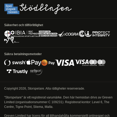
Säkerhet och tillförlitlighet
Säkra betalningsmetoder
Copyright 2026, Storspelare. Alla rättigheter reserverade.
"Storspelare" är ett registrerat varumärke. Den här hemsidan drivs av Greven
Limited (organisationsnummer C 109231). Registrerat kontor: Level 6, The
Centre, Tigne Point, Sliema, Malta.
Greven Limited har licens för att tillhandahålla kommersiellt onlinespel och