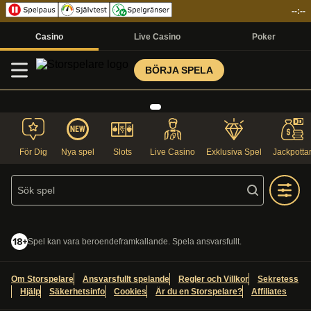
--:--
Casino
Live Casino
Poker
BÖRJA SPELA
För Dig
Nya spel
Slots
Live Casino
Exklusiva Spel
Jackpotta
Spel kan vara beroendeframkallande. Spela ansvarsfullt.
Om Storspelare
Ansvarsfullt spelande
Regler och Villkor
Sekretess
Hjälp
Säkerhetsinfo
Cookies
Är du en Storspelare?
Affiliates