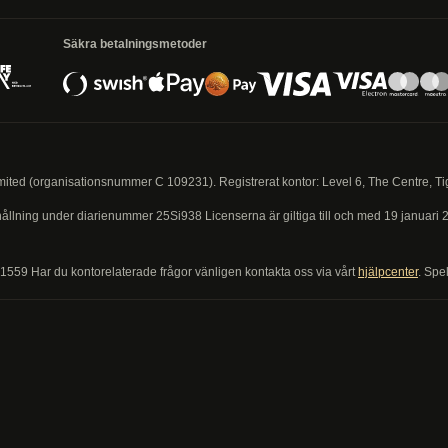
Säkra betalningsmetoder
imited (organisationsnummer C 109231). Registrerat kontor: Level 6, The Centre, Ti
dhållning under diarienummer 25Si938 Licenserna är giltiga till och med 19 januari
1559 Har du kontorelaterade frågor vänligen kontakta oss via vårt
hjälpcenter
. Spe