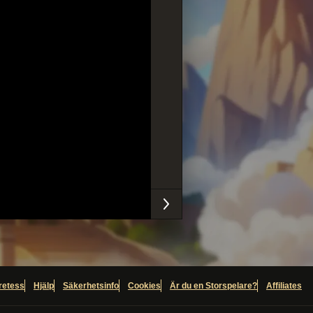
retess
Hjälp
Säkerhetsinfo
Cookies
Är du en Storspelare?
Affiliates