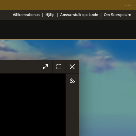
--:--
Välkomstbonus
|
Hjälp
|
Ansvarsfullt spelande
|
Om Storspelare