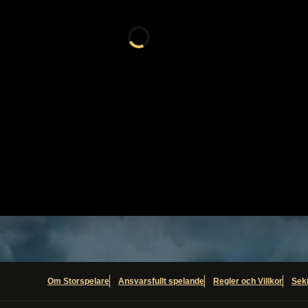
Om Storspelare
Ansvarsfullt spelande
Regler och Villkor
Sek