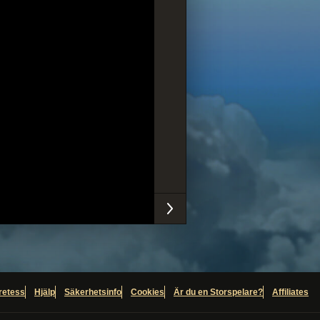
retess
Hjälp
Säkerhetsinfo
Cookies
Är du en Storspelare?
Affiliates