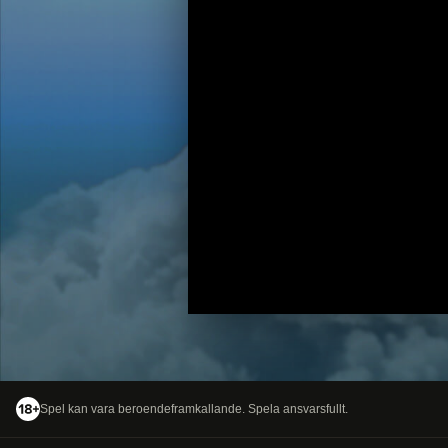
Spel kan vara beroendeframkallande. Spela ansvarsfullt.