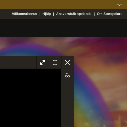
--:--
Välkomstbonus
|
Hjälp
|
Ansvarsfullt spelande
|
Om Storspelare