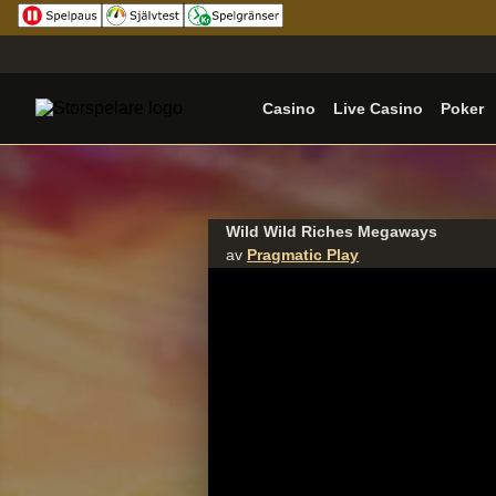
Casino
Live Casino
Poker
Wild Wild Riches Megaways
av
Pragmatic Play