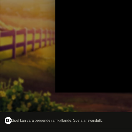
Spel kan vara beroendeframkallande. Spela ansvarsfullt.