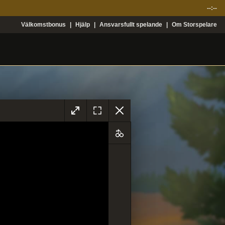
--:--
Välkomstbonus
|
Hjälp
|
Ansvarsfullt spelande
|
Om Storspelare