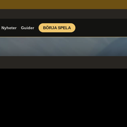
Nyheter
Guider
BÖRJA SPELA