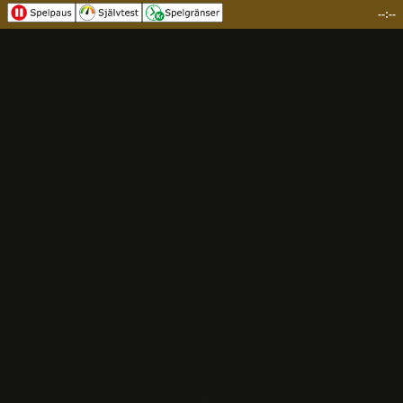
--:--