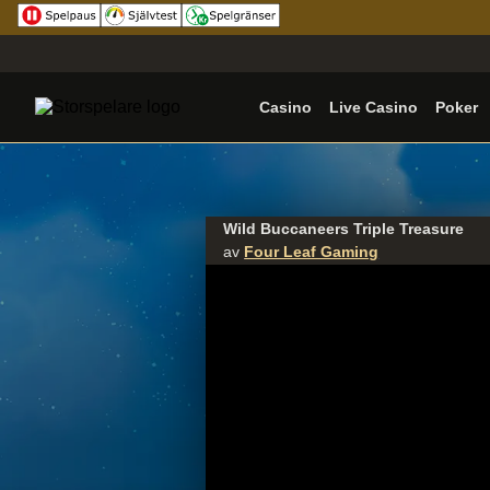
Casino
Live Casino
Poker
Wild Buccaneers Triple Treasure
av
Four Leaf Gaming