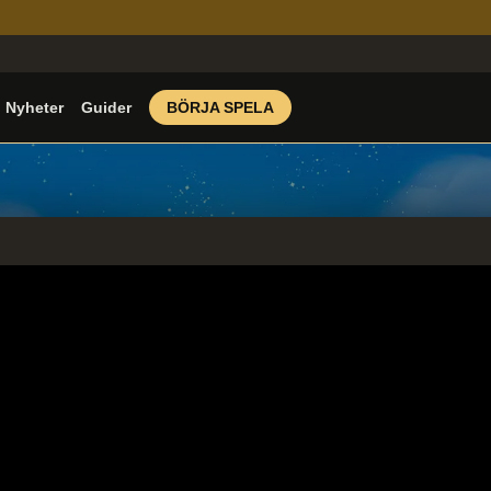
Nyheter
Guider
BÖRJA SPELA