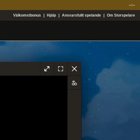
--:--
Välkomstbonus
|
Hjälp
|
Ansvarsfullt spelande
|
Om Storspelare