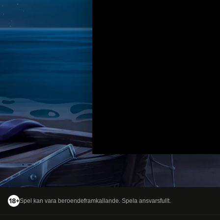
Spel kan vara beroendeframkallande. Spela ansvarsfullt.