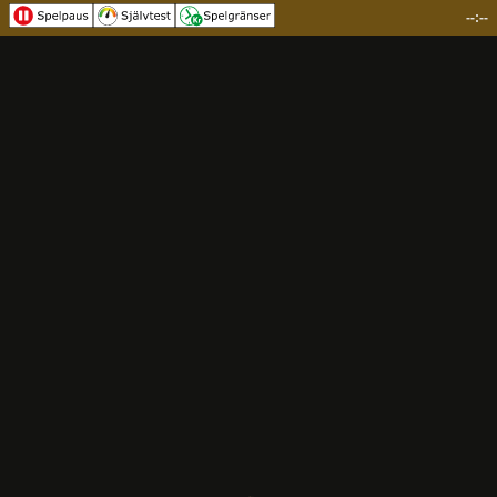
--:--