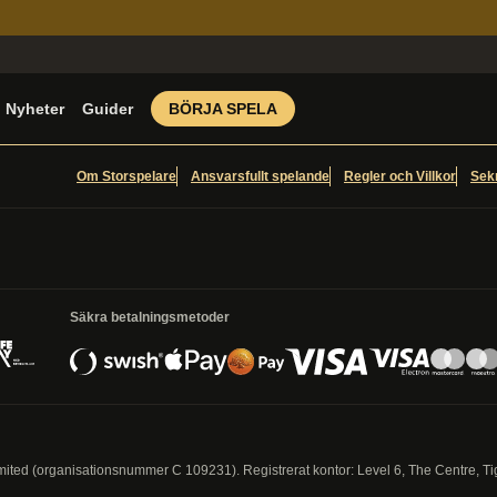
Nyheter
Guider
BÖRJA SPELA
Om Storspelare
Ansvarsfullt spelande
Regler och Villkor
Sek
Säkra betalningsmetoder
imited (organisationsnummer C 109231). Registrerat kontor: Level 6, The Centre, Ti