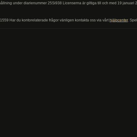
dhållning under diarienummer 25Si938 Licenserna är giltiga till och med 19 januari
1559 Har du kontorelaterade frågor vänligen kontakta oss via vårt
hjälpcenter
. Spe