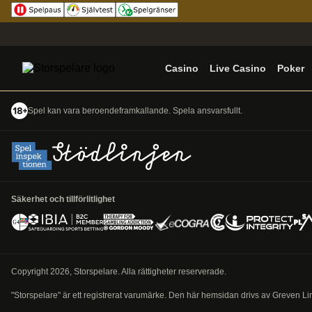
Casino
Live Casino
Poker
Spel kan vara beroendeframkallande. Spela ansvarsfullt.
Säkerhet och tillförlitlighet
Copyright 2026, Storspelare. Alla rättigheter reserverade.
"Storspelare" är ett registrerat varumärke. Den här hemsidan drivs av Greven L