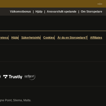
--:--
Välkomstbonus
|
Hjälp
|
Ansvarsfullt spelande
|
Om Storspelare
retess
Hjälp
Säkerhetsinfo
Cookies
Är du en Storspelare?
Affiliates
gne Point, Sliema, Malta.