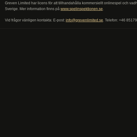
Greven Limited har licens för att tillhandahålla kommersiellt onlinespel och va
Sverige. Mer information finns på
www.spelinspektionen.se
.
Vid frågor vänligen kontakta: E-post:
info@grevenlimited.se
. Telefon: +46 85179