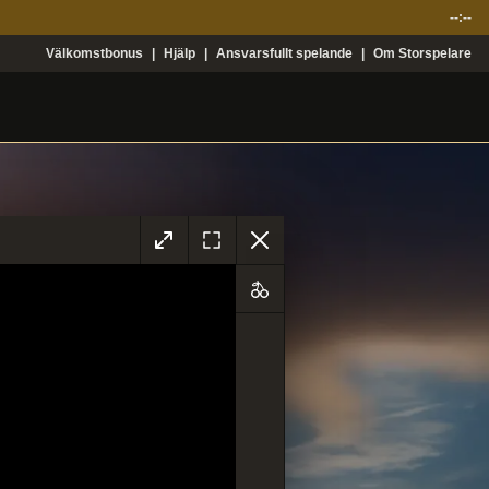
--:--
Välkomstbonus
|
Hjälp
|
Ansvarsfullt spelande
|
Om Storspelare