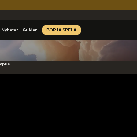
Nyheter
Guider
BÖRJA SPELA
ympus