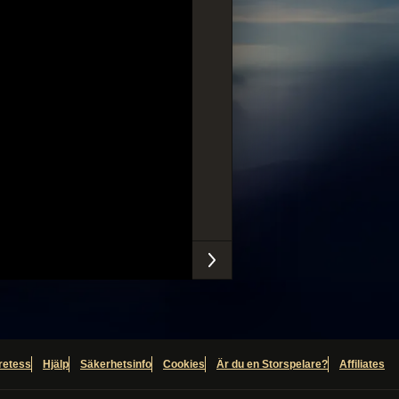
retess
Hjälp
Säkerhetsinfo
Cookies
Är du en Storspelare?
Affiliates