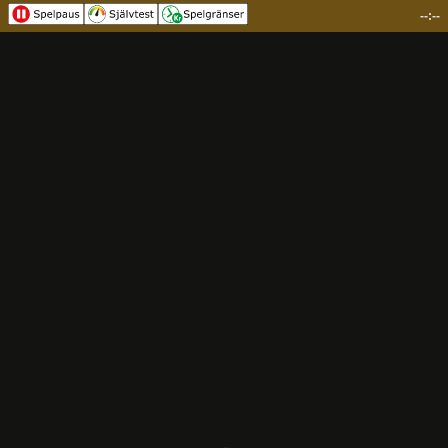
--:--