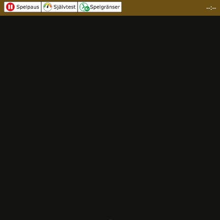
--:--