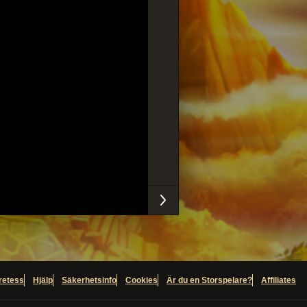
retess
Hjälp
Säkerhetsinfo
Cookies
Är du en Storspelare?
Affiliates