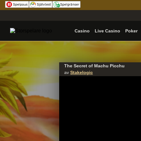
Casino
Live Casino
Poker
The Secret of Machu Picchu
av
Stakelogic