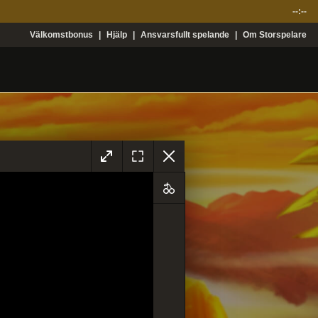
--:--
Välkomstbonus
|
Hjälp
|
Ansvarsfullt spelande
|
Om Storspelare