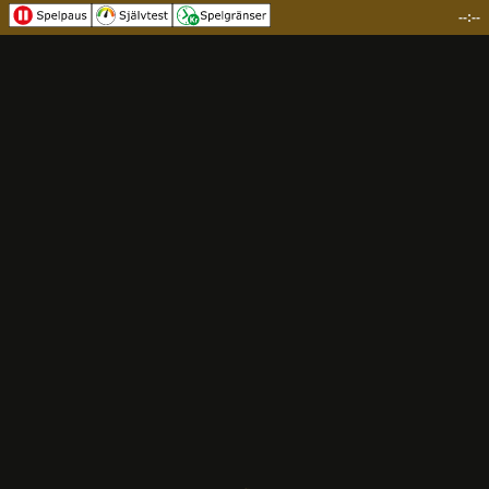
--:--