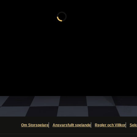
Om Storspelare
Ansvarsfullt spelande
Regler och Villkor
Sek