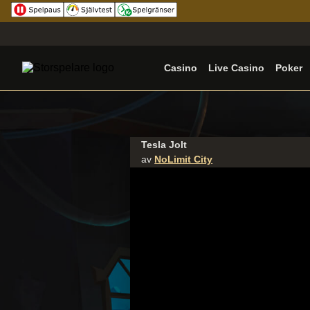
Casino
Live Casino
Poker
Tesla Jolt
av
NoLimit City