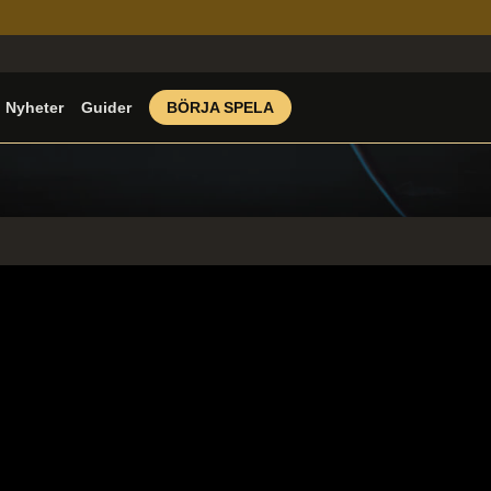
Nyheter
Guider
BÖRJA SPELA