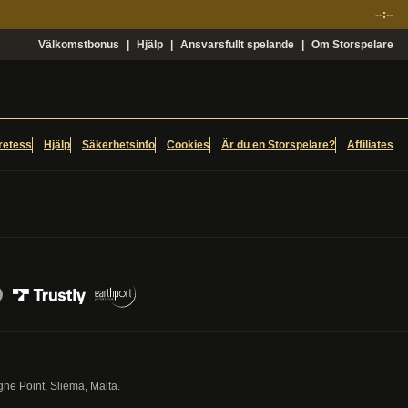
--:--
Välkomstbonus
|
Hjälp
|
Ansvarsfullt spelande
|
Om Storspelare
retess
Hjälp
Säkerhetsinfo
Cookies
Är du en Storspelare?
Affiliates
gne Point, Sliema, Malta.