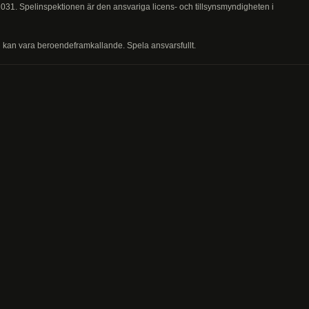
 2031. Spelinspektionen är den ansvariga licens- och tillsynsmyndigheten i
l kan vara beroendeframkallande. Spela ansvarsfullt.