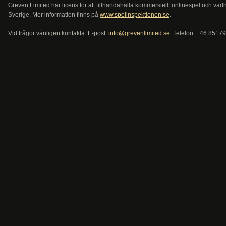
Greven Limited har licens för att tillhandahålla kommersiellt onlinespel och va
Sverige. Mer information finns på
www.spelinspektionen.se
.
Vid frågor vänligen kontakta: E-post:
info@grevenlimited.se
. Telefon: +46 85179