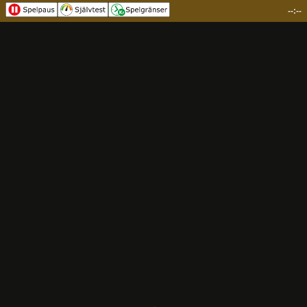
--:--