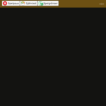
--:--