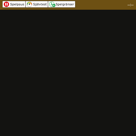
--:--