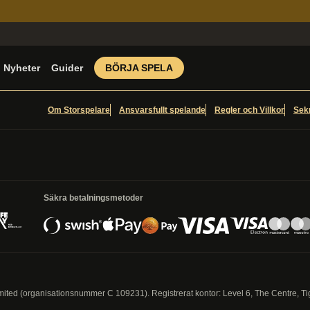
Nyheter
Guider
BÖRJA SPELA
Om Storspelare
Ansvarsfullt spelande
Regler och Villkor
Sek
Säkra betalningsmetoder
imited (organisationsnummer C 109231). Registrerat kontor: Level 6, The Centre, Ti