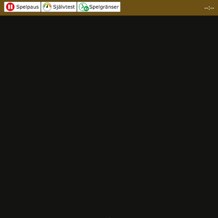
--:--