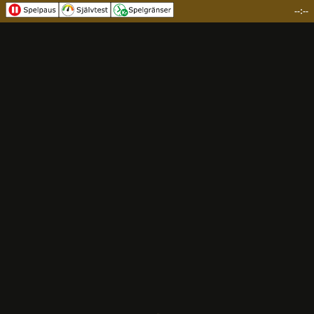
--:--