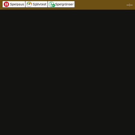
--:--