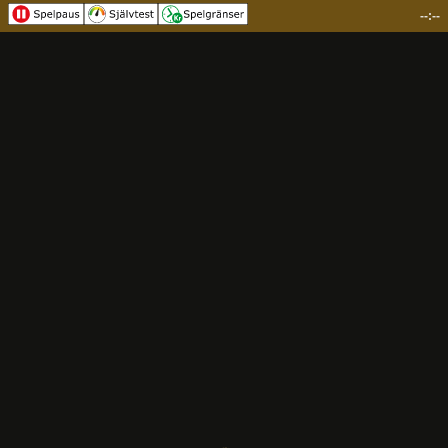
--:--