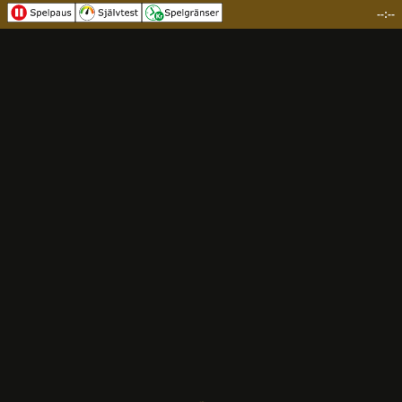
--:--