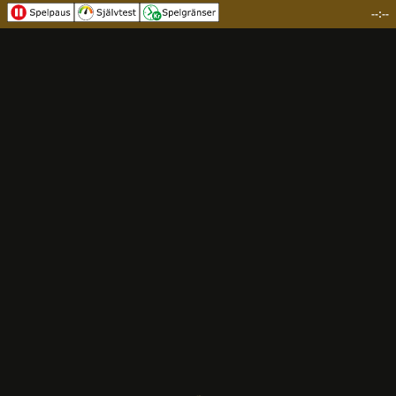
--:--