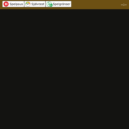
--:--