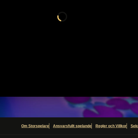
Om Storspelare
Ansvarsfullt spelande
Regler och Villkor
Sek