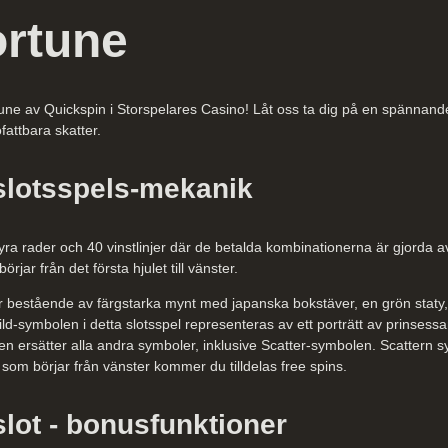
ortune
une av Quickspin i Storspelares Casino! Låt oss ta dig på en spännande
fattbara skatter.
slotsspels-mekanik
yra rader och 40 vinstlinjer där de betalda kombinationerna är gjorda av
jar från det första hjulet till vänster.
 bestående av färgstarka mynt med japanska bokstäver, en grön staty, 
-symbolen i detta slotsspel representeras av ett porträtt av prinses
len ersätter alla andra symboler, inklusive Scatter-symbolen. Scattern s
 som börjar från vänster kommer du tilldelas free spins.
lot - bonusfunktioner