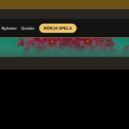
Nyheter
Guider
BÖRJA SPELA