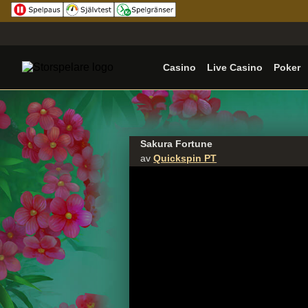
Casino
Live Casino
Poker
Sakura Fortune
av
Quickspin PT