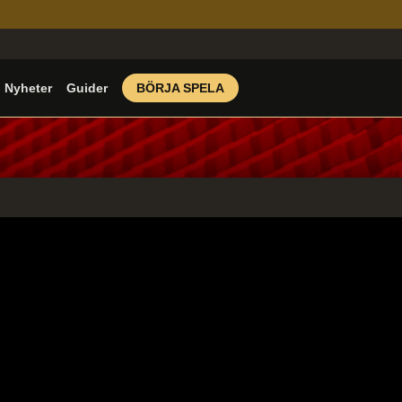
Nyheter
Guider
BÖRJA SPELA