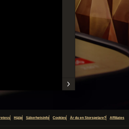
retess
Hjälp
Säkerhetsinfo
Cookies
Är du en Storspelare?
Affiliates