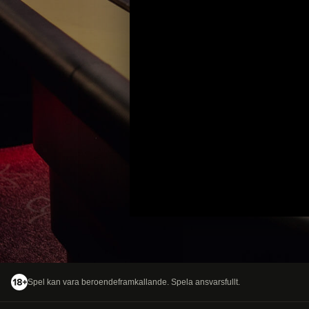
Spel kan vara beroendeframkallande. Spela ansvarsfullt.