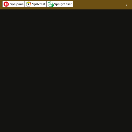
--:--