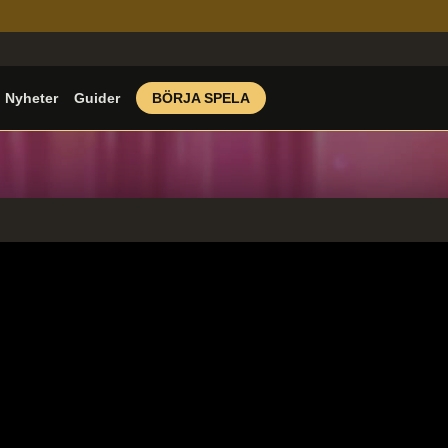
Nyheter
Guider
BÖRJA SPELA