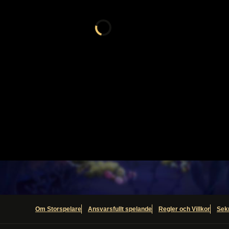
Om Storspelare
Ansvarsfullt spelande
Regler och Villkor
Sek