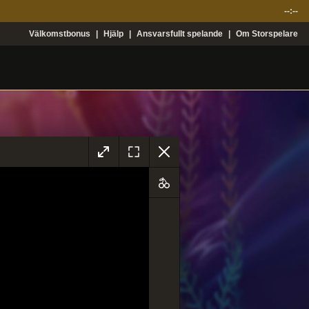
--:--
Välkomstbonus
|
Hjälp
|
Ansvarsfullt spelande
|
Om Storspelare