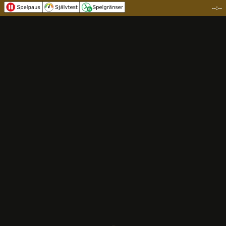
--:--