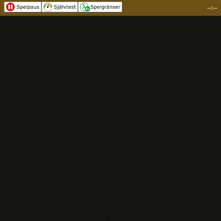
--:--