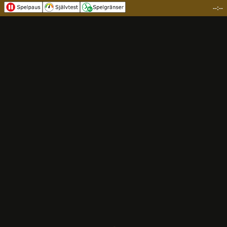
--:--