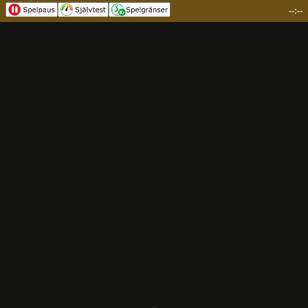
--:--