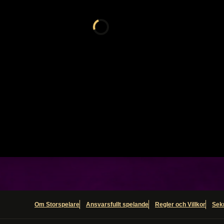
Om Storspelare
Ansvarsfullt spelande
Regler och Villkor
Sek