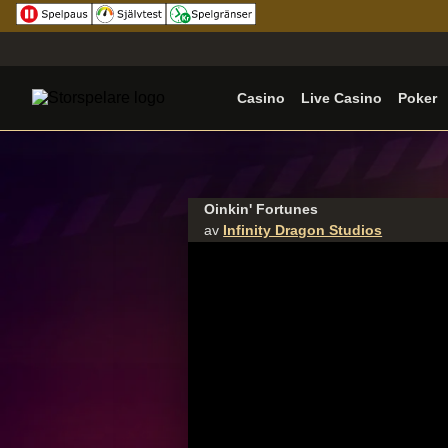
Casino
Live Casino
Poker
Oinkin' Fortunes
av
Infinity Dragon Studios