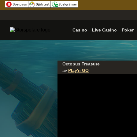
Casino
Live Casino
Poker
Octopus Treasure
av
Play'n GO