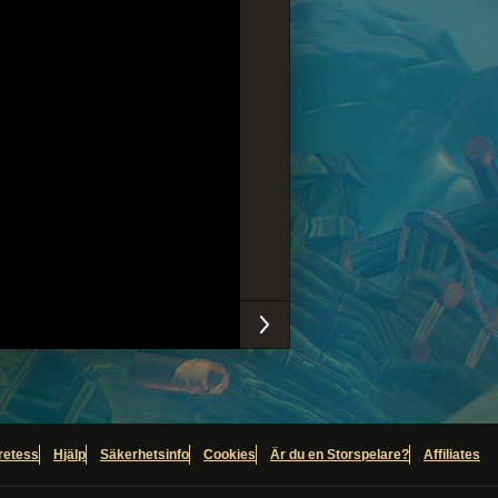
retess
Hjälp
Säkerhetsinfo
Cookies
Är du en Storspelare?
Affiliates