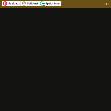
--:--