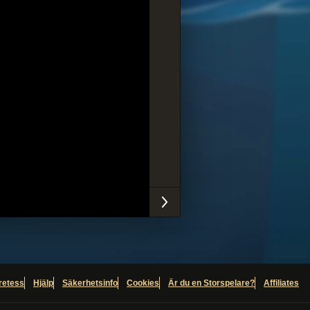
retess
Hjälp
Säkerhetsinfo
Cookies
Är du en Storspelare?
Affiliates