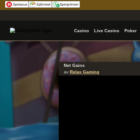
Casino
Live Casino
Poker
Net Gains
av
Relax Gaming