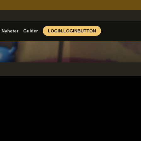
Nyheter
Guider
LOGIN.LOGINBUTTON