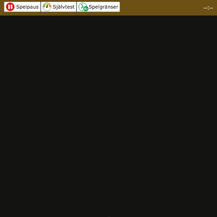
--:--