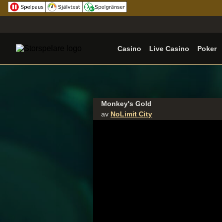
Casino
Live Casino
Poker
Monkey's Gold
av
NoLimit City