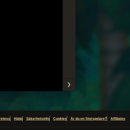
retess
Hjälp
Säkerhetsinfo
Cookies
Är du en Storspelare?
Affiliates