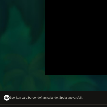
Spel kan vara beroendeframkallande. Spela ansvarsfullt.