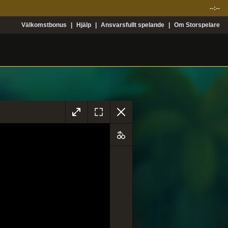
--:--
Välkomstbonus
|
Hjälp
|
Ansvarsfullt spelande
|
Om Storspelare