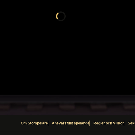
Om Storspelare
Ansvarsfullt spelande
Regler och Villkor
Sek