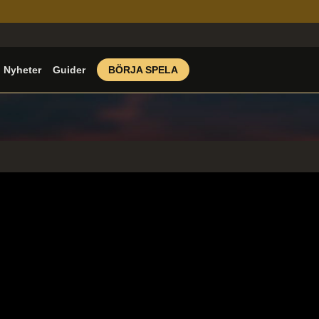
Nyheter
Guider
BÖRJA SPELA