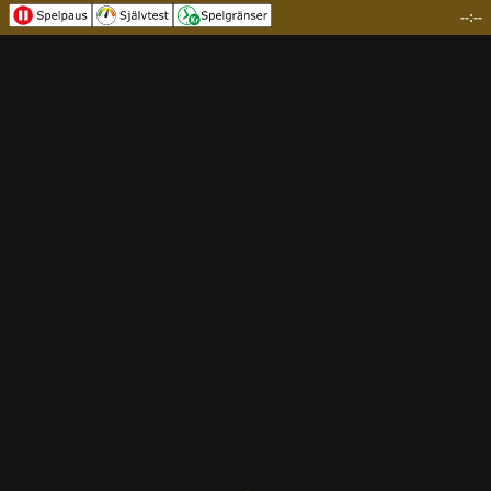
--:--