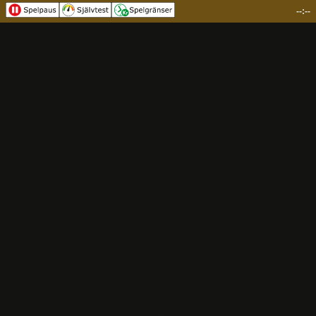
--:--